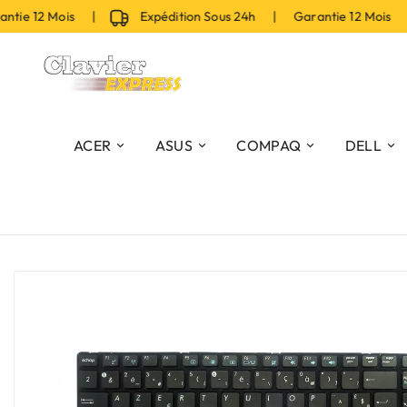
ie 12 Mois |
Expédition Sous 24h | Garantie 12 Mois |
ACER
ASUS
COMPAQ
DELL