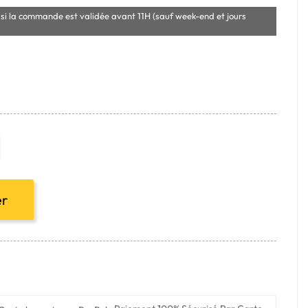
si la commande est validée avant 11H (sauf week-end et jours
er