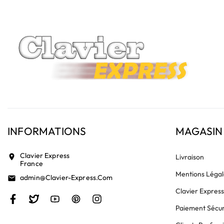
INFORMATIONS
MAGASIN
Clavier Express
location_on
Livraison
France
Mentions Légal
Admin@clavier-Express.com
email
Clavier Expres
Paiement Sécur