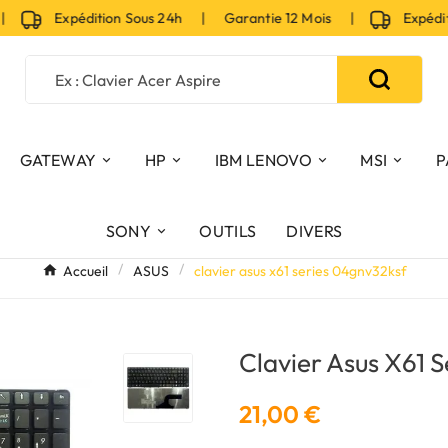
Expédition Sous 24h | Garantie 12 Mois |
Expéditio
GATEWAY
HP
IBM LENOVO
MSI
P
SONY
OUTILS
DIVERS
Accueil
ASUS
clavier asus x61 series 04gnv32ksf
Clavier Asus X61 
21,00 €