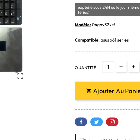
expédié sous 24H ou le jour même 
fériés)
Modèle:
04gnv32ksf
Compatible:
asus x61 series
QUANTITÉ

Ajouter Au Pani
