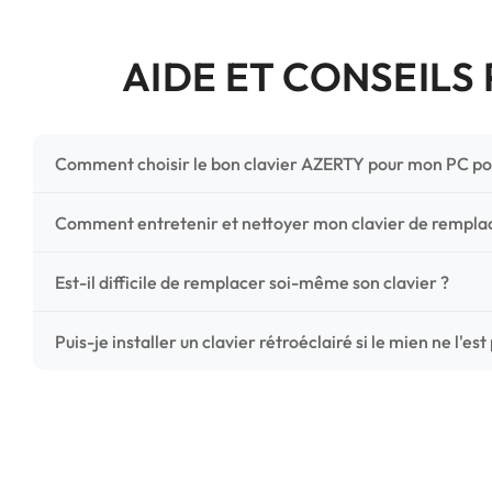
AIDE ET CONSEILS
Comment choisir le bon clavier AZERTY pour mon PC po
Pour ne pas vous tromper, vérifiez trois points critiques
Comment entretenir et nettoyer mon clavier de rempl
photos HD) et l'emplacement des fixations (vis ou clips) a
Un entretien régulier prolonge la vie de vos touches. Ut
Est-il difficile de remplacer soi-même son clavier ?
chiffon microfibre très légèrement humide. Évitez tout liqu
C'est une réparation accessible et très économique ! La
Puis-je installer un clavier rétroéclairé si le mien ne l'est
économisez les frais de main-d'œuvre tout en redonnant 
Le rétroéclairage nécessite un connecteur spécifique sur 
vérifiez la présence d'un petit connecteur libre dédié 