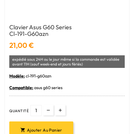
Clavier Asus G60 Series
Cl-191-G60azn
21,00 €
expédié sous 24H ou le jour même si la commande est validée
avant 11H (sauf week-end et jours fériés)
Modèle:
cl-191-g60azn
Compatible:
asus g60 series
QUANTITÉ
Ajouter Au Panier
