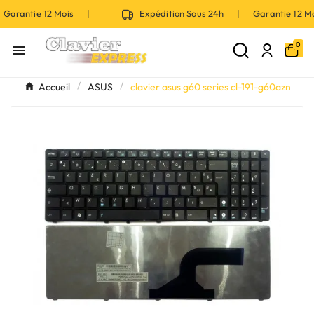
Garantie 12 Mois |
Expédition Sous 24h | Garantie 12 
0

Accueil
ASUS
clavier asus g60 series cl-191-g60azn