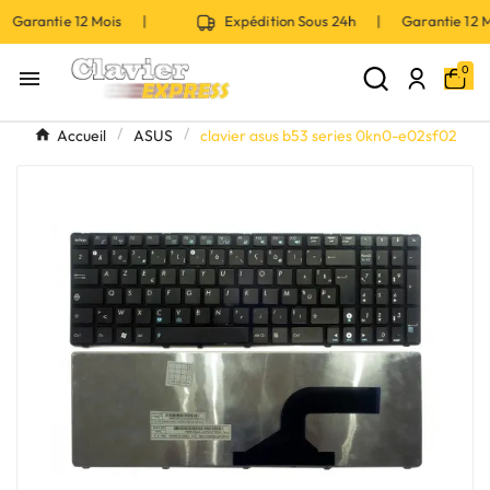
 Garantie 12 Mois |
Expédition Sous 24h | Garantie 12
0

Accueil
ASUS
clavier asus b53 series 0kn0-e02sf02