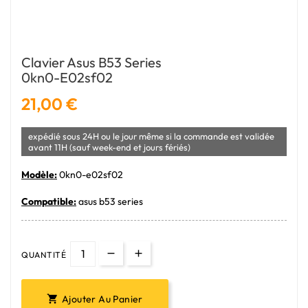
Clavier Asus B53 Series
0kn0-E02sf02
21,00 €
expédié sous 24H ou le jour même si la commande est validée
avant 11H (sauf week-end et jours fériés)
Modèle:
0kn0-e02sf02
Compatible:
asus b53 series
QUANTITÉ
Ajouter Au Panier
