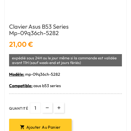
Clavier Asus B53 Series
Mp-09q36ch-5282
21,00 €
expédié sous 24H ou le jour même si la commande est validée
avant 11H (sauf week-end et jours fériés)
Modèle:
mp-09q36ch-5282
Compatible:
asus b53 series
QUANTITÉ
Ajouter Au Panier
