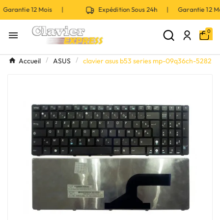
Garantie 12 Mois |
Expédition Sous 24h | Garantie 12 
0

Accueil
ASUS
clavier asus b53 series mp-09q36ch-5282