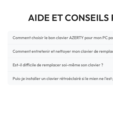
AIDE ET CONSEILS
Comment choisir le bon clavier AZERTY pour mon PC po
Pour ne pas vous tromper, vérifiez trois points critiques
Comment entretenir et nettoyer mon clavier de rempl
photos HD) et l'emplacement des fixations (vis ou clips) a
Un entretien régulier prolonge la vie de vos touches. Ut
Est-il difficile de remplacer soi-même son clavier ?
chiffon microfibre très légèrement humide. Évitez tout liqu
C'est une réparation accessible et très économique ! La
Puis-je installer un clavier rétroéclairé si le mien ne l'est
économisez les frais de main-d'œuvre tout en redonnant 
Le rétroéclairage nécessite un connecteur spécifique sur 
vérifiez la présence d'un petit connecteur libre dédié 