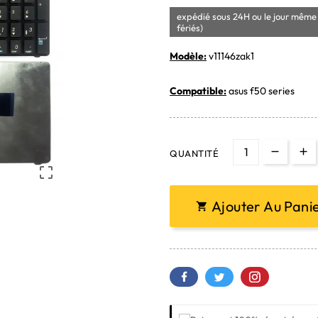
expédié sous 24H ou le jour même 
fériés)
Modèle:
v11146zak1
Compatible:
asus f50 series
QUANTITÉ

Ajouter Au Pani
