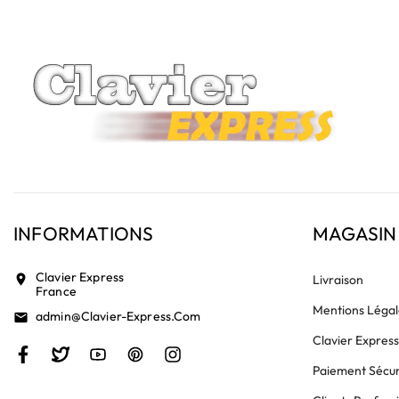
INFORMATIONS
MAGASIN
Clavier Express
location_on
Livraison
France
Mentions Légal
Admin@clavier-Express.com
email
Clavier Expres
Paiement Sécur