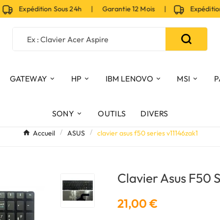
Expédition Sous 24h | Garantie 12 Mois |
Expédition S
GATEWAY
HP
IBM LENOVO
MSI
P
SONY
OUTILS
DIVERS
Accueil
ASUS
clavier asus f50 series v11146zak1
Clavier Asus F50 
21,00 €