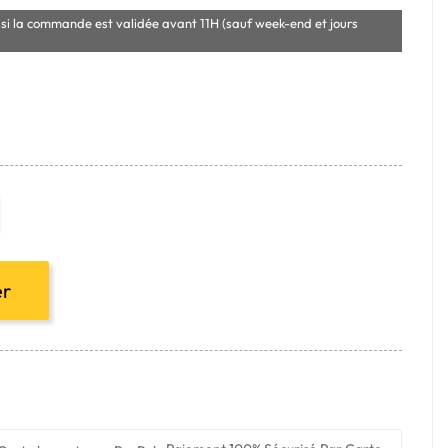
si la commande est validée avant 11H (sauf week-end et jours
er