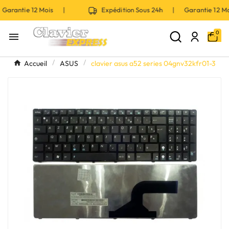
Garantie 12 Mois |
Expédition Sous 24h | Garantie 12 
0

Accueil
ASUS
clavier asus a52 series 04gnv32kfr01-3