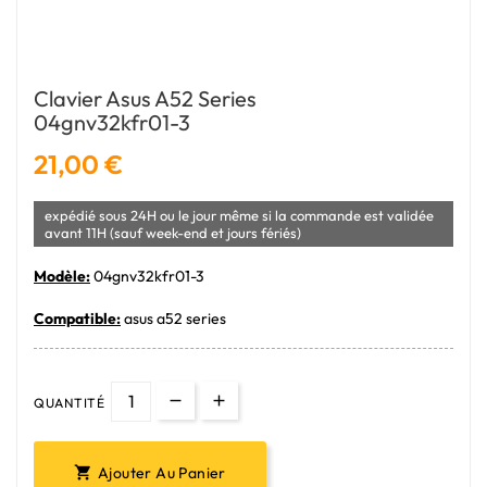
Clavier Asus A52 Series
04gnv32kfr01-3
21,00 €
expédié sous 24H ou le jour même si la commande est validée
avant 11H (sauf week-end et jours fériés)
Modèle:
04gnv32kfr01-3
Compatible:
asus a52 series
QUANTITÉ
Ajouter Au Panier
