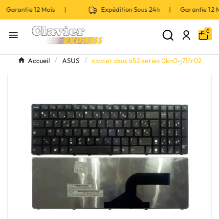
 Garantie 12 Mois |
Expédition Sous 24h | Garantie 12
0

Accueil
ASUS
clavier asus a52 series 0kn0-j71fr02