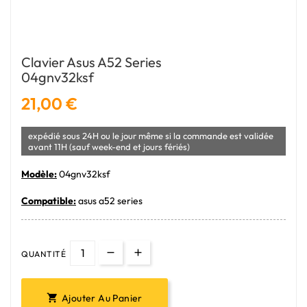
Clavier Asus A52 Series
04gnv32ksf
21,00 €
expédié sous 24H ou le jour même si la commande est validée
avant 11H (sauf week-end et jours fériés)
Modèle:
04gnv32ksf
Compatible:
asus a52 series
QUANTITÉ
Ajouter Au Panier
