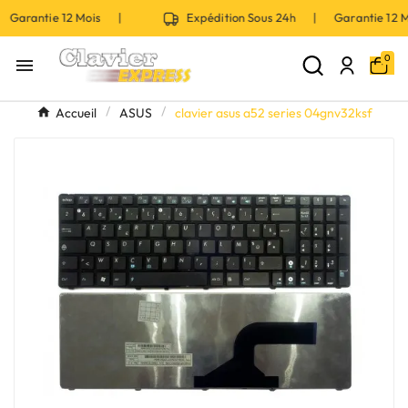
 Garantie 12 Mois |
Expédition Sous 24h | Garantie 12
0

Accueil
ASUS
clavier asus a52 series 04gnv32ksf