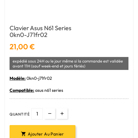
Clavier Asus N61 Series
0kn0-J71fr02
21,00 €
expédié sous 24H ou le jour même si la commande est validée
avant 11H (sauf week-end et jours fériés)
Modèle:
0kn0-j71fr02
Compatible:
asus n61 series
QUANTITÉ
Ajouter Au Panier
