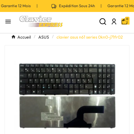
Garantie 12 Mois |
Expédition Sous 24h | Garantie 12 
0

Accueil
ASUS
clavier asus n61 series 0kn0-j71fr02