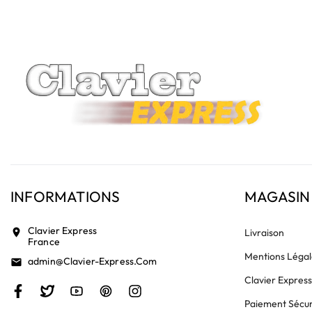
INFORMATIONS
MAGASIN
Clavier Express
location_on
Livraison
France
Mentions Légal
Admin@clavier-Express.com
email
Clavier Expres
Paiement Sécur