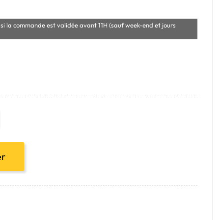
si la commande est validée avant 11H (sauf week-end et jours
er