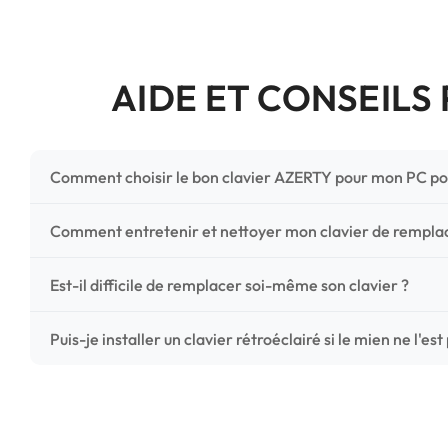
AIDE ET CONSEILS
Comment choisir le bon clavier AZERTY pour mon PC po
Pour ne pas vous tromper, vérifiez trois points critiques
Comment entretenir et nettoyer mon clavier de rempl
photos HD) et l'emplacement des fixations (vis ou clips) a
Un entretien régulier prolonge la vie de vos touches. Ut
Est-il difficile de remplacer soi-même son clavier ?
chiffon microfibre très légèrement humide. Évitez tout liqu
C'est une réparation accessible et très économique ! La
Puis-je installer un clavier rétroéclairé si le mien ne l'est
économisez les frais de main-d'œuvre tout en redonnant 
Le rétroéclairage nécessite un connecteur spécifique sur 
vérifiez la présence d'un petit connecteur libre dédié 