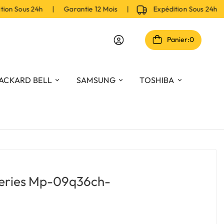
n Sous 24h | Garantie 12 Mois |
Expédition Sous 24h | 
Panier:
0
ACKARD BELL
SAMSUNG
TOSHIBA
Series Mp-09q36ch-