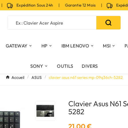
Expédition Sous 24h | Garantie 12 Mois |
Expéditio
GATEWAY
HP
IBM LENOVO
MSI
P
SONY
OUTILS
DIVERS
Accueil
ASUS
clavier asus n61 series mp-09q36ch-5282
Clavier Asus N61 
5282
21,00 €