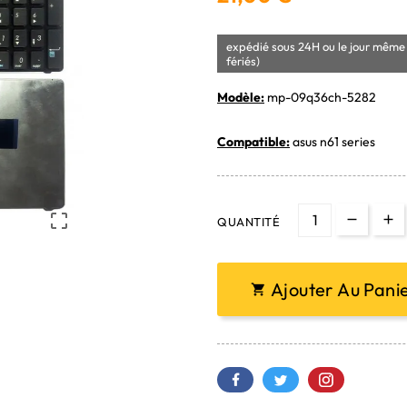
expédié sous 24H ou le jour même 
fériés)
Modèle:
mp-09q36ch-5282
Compatible:
asus n61 series

QUANTITÉ
Ajouter Au Pani
