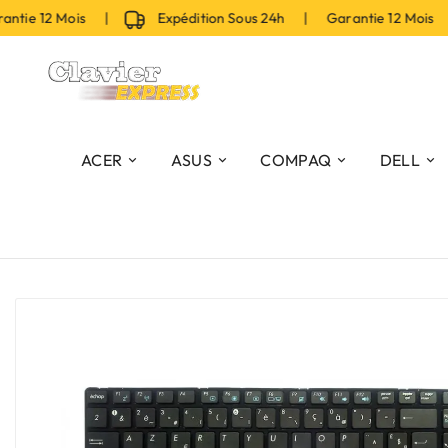
ie 12 Mois |
Expédition Sous 24h | Garantie 12 Mois |
ACER
ASUS
COMPAQ
DELL