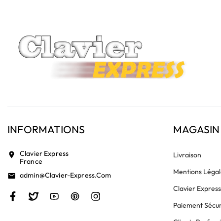
INFORMATIONS
MAGASIN
Clavier Express
location_on
Livraison
France
Mentions Légal
Admin@clavier-Express.com
email
Clavier Expres
Paiement Sécur