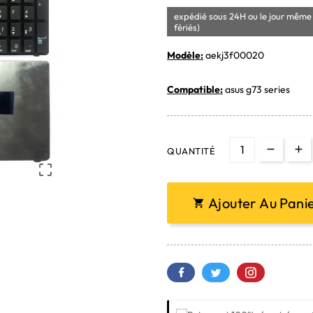
expédié sous 24H ou le jour même 
fériés)
Modèle:
aekj3f00020
Compatible:
asus g73 series
QUANTITÉ

Ajouter Au Pani
