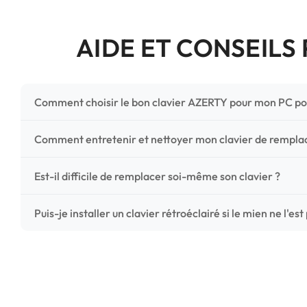
AIDE ET CONSEILS
Comment choisir le bon clavier AZERTY pour mon PC po
Pour ne pas vous tromper, vérifiez trois points critiques
Comment entretenir et nettoyer mon clavier de rempl
photos HD) et l'emplacement des fixations (vis ou clips) a
Un entretien régulier prolonge la vie de vos touches. Ut
Est-il difficile de remplacer soi-même son clavier ?
chiffon microfibre très légèrement humide. Évitez tout liqu
C'est une réparation accessible et très économique ! La
Puis-je installer un clavier rétroéclairé si le mien ne l'est
économisez les frais de main-d'œuvre tout en redonnant 
Le rétroéclairage nécessite un connecteur spécifique sur 
vérifiez la présence d'un petit connecteur libre dédié 