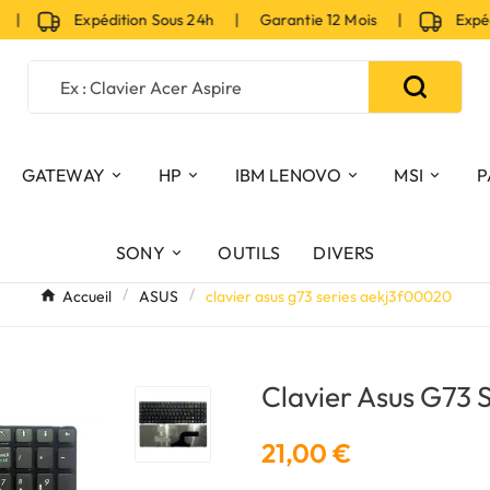
 |
Expédition Sous 24h | Garantie 12 Mois |
Expédit
GATEWAY
HP
IBM LENOVO
MSI
P
SONY
OUTILS
DIVERS
Accueil
ASUS
clavier asus g73 series aekj3f00020
Clavier Asus G73 
21,00 €