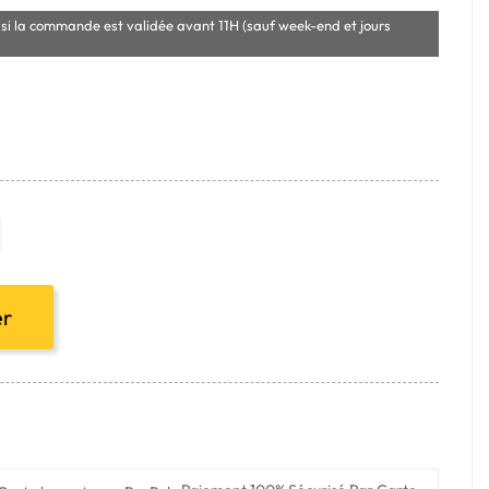
si la commande est validée avant 11H (sauf week-end et jours
er