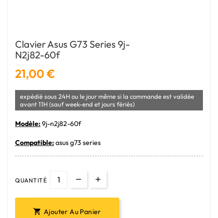
Clavier Asus G73 Series 9j-
N2j82-60f
21,00 €
expédié sous 24H ou le jour même si la commande est validée
avant 11H (sauf week-end et jours fériés)
Modèle:
9j-n2j82-60f
Compatible:
asus g73 series
QUANTITÉ
Ajouter Au Panier
