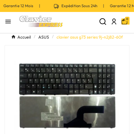
 Garantie 12 Mois |
Expédition Sous 24h | Garantie 12
0

Accueil
ASUS
clavier asus g73 series 9j-n2j82-60f