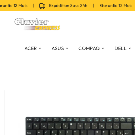
tie 12 Mois |
Expédition Sous 24h | Garantie 12 Mois |
ACER
ASUS
COMPAQ
DELL