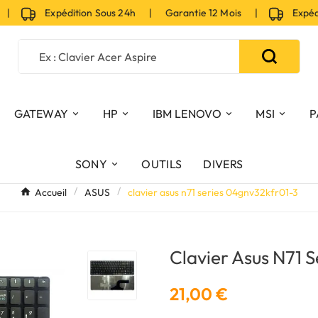
Expédition Sous 24h | Garantie 12 Mois |
Expéditi
GATEWAY
HP
IBM LENOVO
MSI
P
SONY
OUTILS
DIVERS
Accueil
ASUS
clavier asus n71 series 04gnv32kfr01-3
Clavier Asus N71 
21,00 €