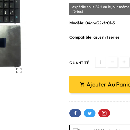
expédié sous 24H ou le jour même 
fériés)
Modèle:
04gnv32kfr01-3
Compatible:
asus n71 series
QUANTITÉ

Ajouter Au Pani
