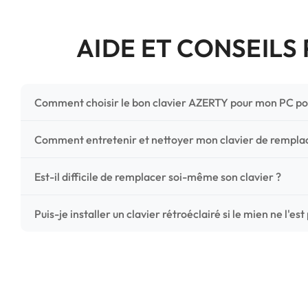
AIDE ET CONSEILS
Comment choisir le bon clavier AZERTY pour mon PC po
Pour ne pas vous tromper, vérifiez trois points critiques
Comment entretenir et nettoyer mon clavier de rempl
photos HD) et l'emplacement des fixations (vis ou clips) a
Un entretien régulier prolonge la vie de vos touches. Ut
Est-il difficile de remplacer soi-même son clavier ?
chiffon microfibre très légèrement humide. Évitez tout liqu
C'est une réparation accessible et très économique ! La
Puis-je installer un clavier rétroéclairé si le mien ne l'est
économisez les frais de main-d'œuvre tout en redonnant 
Le rétroéclairage nécessite un connecteur spécifique sur 
vérifiez la présence d'un petit connecteur libre dédié 