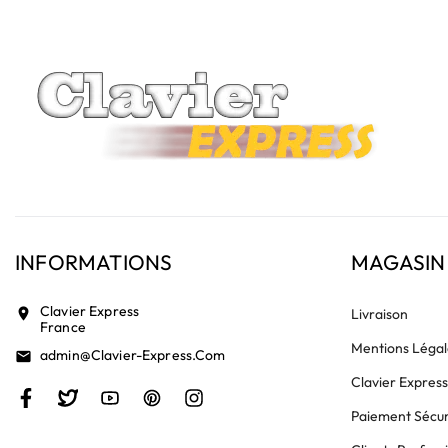
INFORMATIONS
MAGASIN
Clavier Express
location_on
Livraison
France
Mentions Légal
Admin@clavier-Express.com
email
Clavier Expres
Paiement Sécur