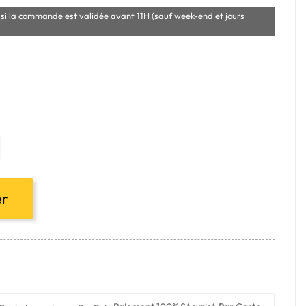
si la commande est validée avant 11H (sauf week-end et jours
er