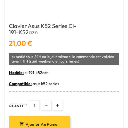
Clavier Asus K52 Series Cl-
191-K52azn
21,00 €
expédié sous 24H ou le jour même si la commande est validée
avant 11H (sauf week-end et jours fériés)
Modèle:
cl-191-k52azn
Compatible:
asus k52 series
QUANTITÉ
Ajouter Au Panier
