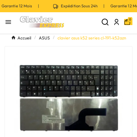
Garantie 12 Mois |
Expédition Sous 24h | Garantie 12 
0

Accueil
ASUS
clavier asus k52 series cl-191-k52azn