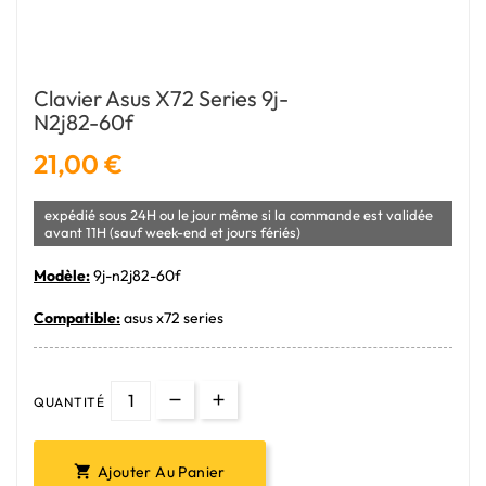
Clavier Asus X72 Series 9j-
N2j82-60f
21,00 €
expédié sous 24H ou le jour même si la commande est validée
avant 11H (sauf week-end et jours fériés)
Modèle:
9j-n2j82-60f
Compatible:
asus x72 series
QUANTITÉ
Ajouter Au Panier
