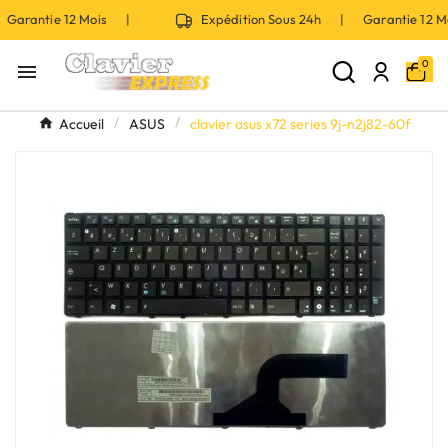
Garantie 12 Mois |
Expédition Sous 24h | Garantie 12 
0

Accueil
ASUS
clavier asus x72 series 9j-n2j82-60f