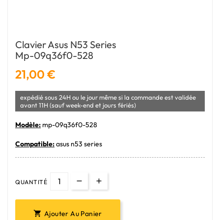
Clavier Asus N53 Series
Mp-09q36f0-528
21,00 €
expédié sous 24H ou le jour même si la commande est validée
avant 11H (sauf week-end et jours fériés)
Modèle:
mp-09q36f0-528
Compatible:
asus n53 series
QUANTITÉ
Ajouter Au Panier
