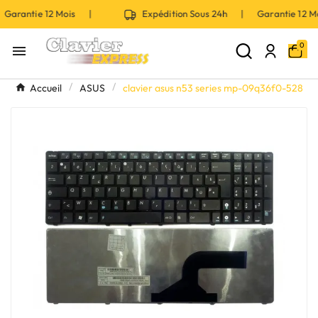
Garantie 12 Mois |
Expédition Sous 24h | Garantie 12 
0

Accueil
ASUS
clavier asus n53 series mp-09q36f0-528