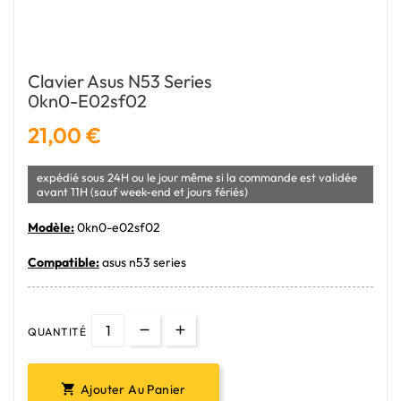
Clavier Asus N53 Series
0kn0-E02sf02
21,00 €
expédié sous 24H ou le jour même si la commande est validée
avant 11H (sauf week-end et jours fériés)
Modèle:
0kn0-e02sf02
Compatible:
asus n53 series
QUANTITÉ
Ajouter Au Panier
