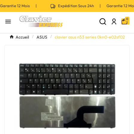
arantie 12 Mois |
Expédition Sous 24h | Garantie 12 M
0

Accueil
ASUS
clavier asus n53 series 0kn0-e02sf02