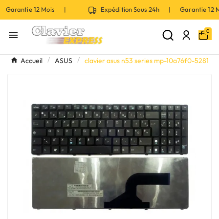
 Garantie 12 Mois |
Expédition Sous 24h | Garantie 12
0

Accueil
ASUS
clavier asus n53 series mp-10a76f0-5281