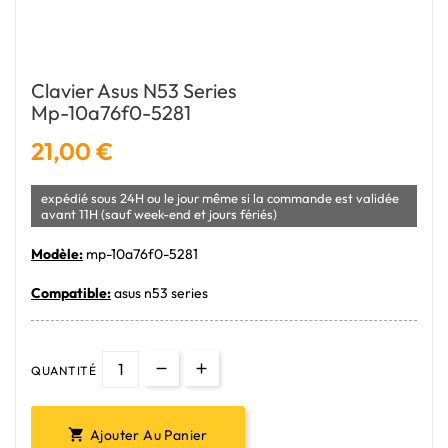
Clavier Asus N53 Series
Mp-10a76f0-5281
21,00 €
expédié sous 24H ou le jour même si la commande est validée
avant 11H (sauf week-end et jours fériés)
Modèle:
mp-10a76f0-5281
Compatible:
asus n53 series
QUANTITÉ
Ajouter Au Panier
