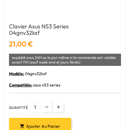
Clavier Asus N53 Series
04gnv32ksf
21,00 €
expédié sous 24H ou le jour même si la commande est validée
avant 11H (sauf week-end et jours fériés)
Modèle:
04gnv32ksf
Compatible:
asus n53 series
QUANTITÉ
Ajouter Au Panier
