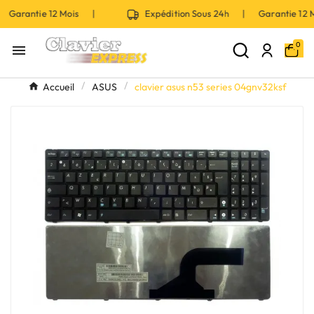
 Garantie 12 Mois |
Expédition Sous 24h | Garantie 12
0

Accueil
ASUS
clavier asus n53 series 04gnv32ksf