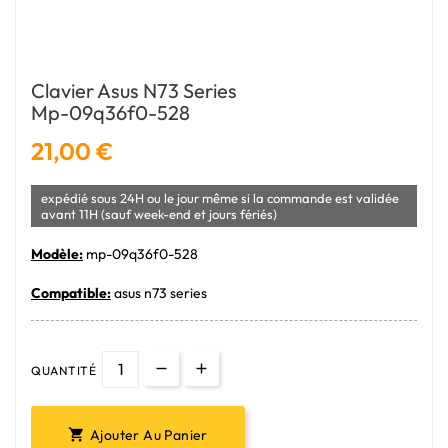
Clavier Asus N73 Series
Mp-09q36f0-528
21,00 €
expédié sous 24H ou le jour même si la commande est validée
avant 11H (sauf week-end et jours fériés)
Modèle:
mp-09q36f0-528
Compatible:
asus n73 series
QUANTITÉ
Ajouter Au Panier
