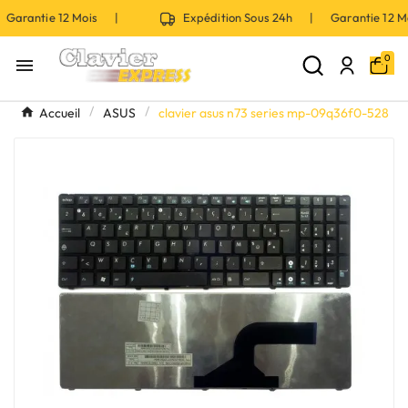
Garantie 12 Mois |
Expédition Sous 24h | Garantie 12 
0

Accueil
ASUS
clavier asus n73 series mp-09q36f0-528