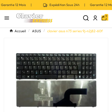
Garantie 12 Mois |
Expédition Sous 24h | Garantie 12 
0

Accueil
ASUS
clavier asus n73 series 9j-n2j82-60f