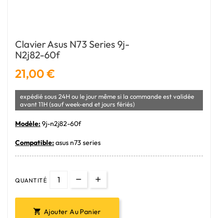
Clavier Asus N73 Series 9j-
N2j82-60f
21,00 €
expédié sous 24H ou le jour même si la commande est validée
avant 11H (sauf week-end et jours fériés)
Modèle:
9j-n2j82-60f
Compatible:
asus n73 series
QUANTITÉ
Ajouter Au Panier
