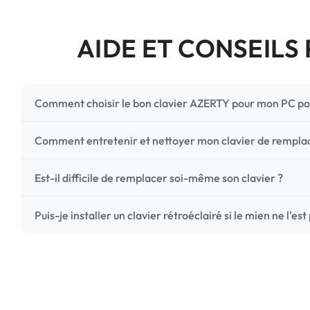
AIDE ET CONSEILS
Comment choisir le bon clavier AZERTY pour mon PC po
Pour ne pas vous tromper, vérifiez trois points critiques
Comment entretenir et nettoyer mon clavier de rempl
photos HD) et l'emplacement des fixations (vis ou clips) a
Un entretien régulier prolonge la vie de vos touches. Ut
Est-il difficile de remplacer soi-même son clavier ?
chiffon microfibre très légèrement humide. Évitez tout liqu
C'est une réparation accessible et très économique ! La
Puis-je installer un clavier rétroéclairé si le mien ne l'est
économisez les frais de main-d'œuvre tout en redonnant 
Le rétroéclairage nécessite un connecteur spécifique sur 
vérifiez la présence d'un petit connecteur libre dédié 