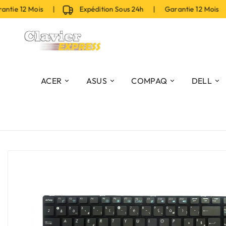
ie 12 Mois |
Expédition Sous 24h | Garantie 12 Mois |
ACER
ASUS
COMPAQ
DELL