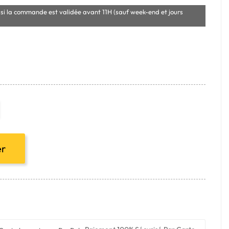
si la commande est validée avant 11H (sauf week-end et jours
er