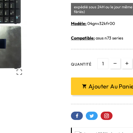
expédié sous 24H ou le jour même 
fériés)
Modèle:
04gnv32kfr00
Compatible:
asus n73 series
QUANTITÉ

Ajouter Au Pani
