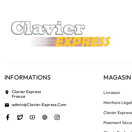
INFORMATIONS
MAGASIN
Clavier Express
location_on
Livraison
France
Mentions Légal
Admin@clavier-Express.com
email
Clavier Expres
Paiement Sécur