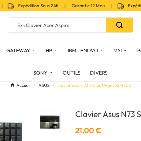
Expédition Sous 24h | Garantie 12 Mois |
Expéditio
GATEWAY
HP
IBM LENOVO
MSI
P
SONY
OUTILS
DIVERS
Accueil
ASUS
clavier asus n73 series 04gnv32kfr00
Clavier Asus N73 
21,00 €