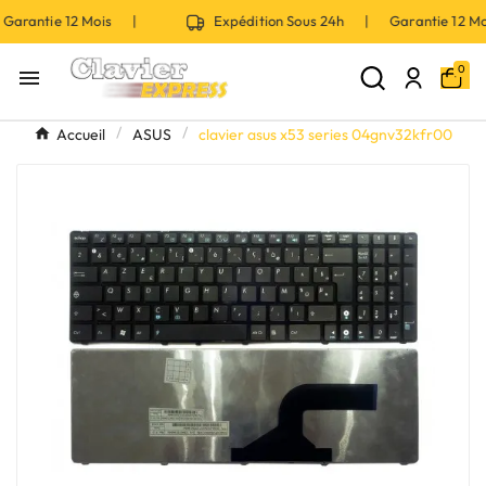
Garantie 12 Mois |
Expédition Sous 24h | Garantie 12 
0

Accueil
ASUS
clavier asus x53 series 04gnv32kfr00