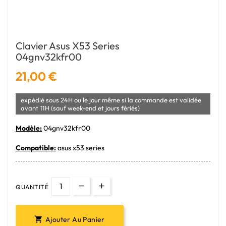
Clavier Asus X53 Series
04gnv32kfr00
21,00 €
expédié sous 24H ou le jour même si la commande est validée
avant 11H (sauf week-end et jours fériés)
Modèle:
04gnv32kfr00
Compatible:
asus x53 series
QUANTITÉ
Ajouter Au Panier
