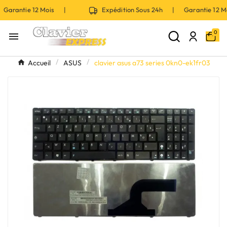
Garantie 12 Mois |
Expédition Sous 24h | Garantie 12 
0

Accueil
ASUS
clavier asus a73 series 0kn0-ek1fr03