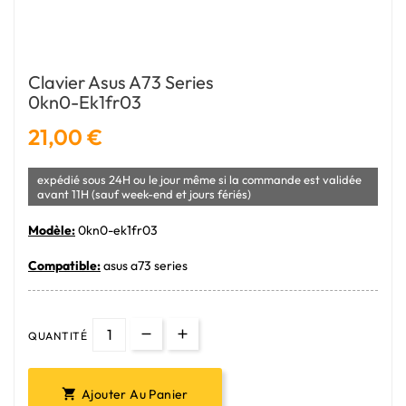
Clavier Asus A73 Series
0kn0-Ek1fr03
21,00 €
expédié sous 24H ou le jour même si la commande est validée
avant 11H (sauf week-end et jours fériés)
Modèle:
0kn0-ek1fr03
Compatible:
asus a73 series
QUANTITÉ
Ajouter Au Panier
