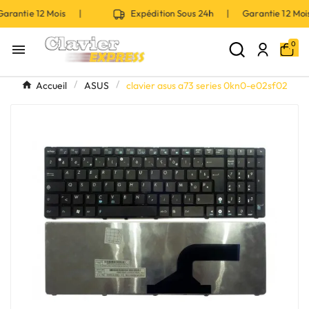
arantie 12 Mois |
Expédition Sous 24h | Garantie 12 M
0

Accueil
ASUS
clavier asus a73 series 0kn0-e02sf02