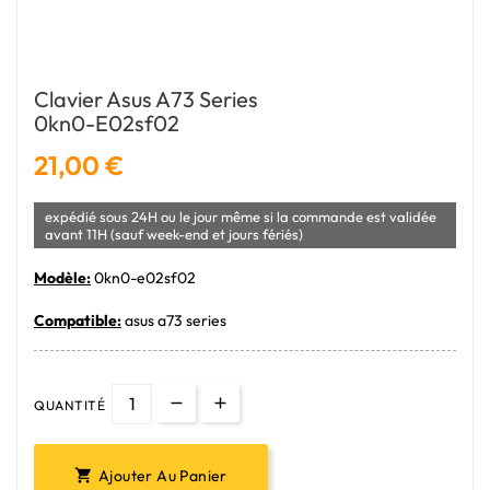
Clavier Asus A73 Series
0kn0-E02sf02
21,00 €
expédié sous 24H ou le jour même si la commande est validée
avant 11H (sauf week-end et jours fériés)
Modèle:
0kn0-e02sf02
Compatible:
asus a73 series
QUANTITÉ
Ajouter Au Panier
