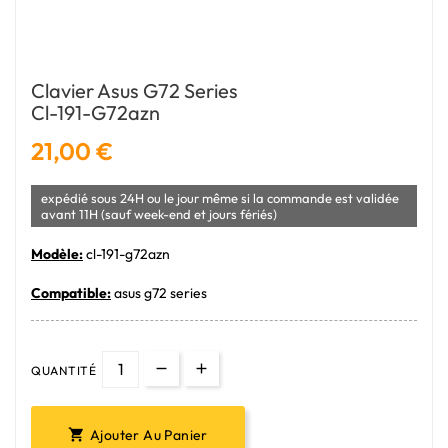
Clavier Asus G72 Series
Cl-191-G72azn
21,00 €
expédié sous 24H ou le jour même si la commande est validée
avant 11H (sauf week-end et jours fériés)
Modèle:
cl-191-g72azn
Compatible:
asus g72 series
QUANTITÉ
Ajouter Au Panier
