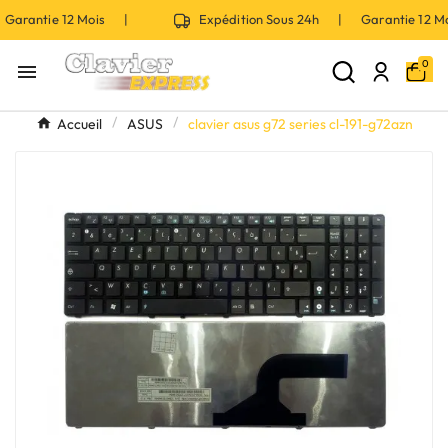
Garantie 12 Mois |
Expédition Sous 24h | Garantie 12 
0

Accueil
ASUS
clavier asus g72 series cl-191-g72azn