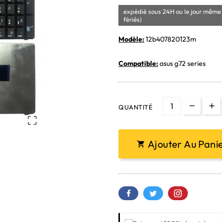
expédié sous 24H ou le jour même 
fériés)
Modèle:
12b407820123m
Compatible:
asus g72 series
QUANTITÉ

Ajouter Au Pani
