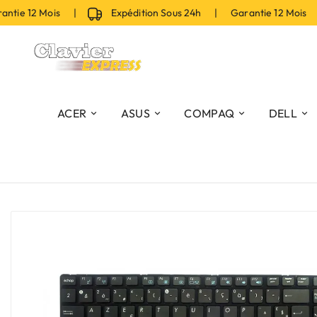
ie 12 Mois |
Expédition Sous 24h | Garantie 12 Mois |
ACER
ASUS
COMPAQ
DELL