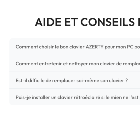
AIDE ET CONSEILS
Comment choisir le bon clavier AZERTY pour mon PC po
Pour ne pas vous tromper, vérifiez trois points critiques
Comment entretenir et nettoyer mon clavier de rempl
photos HD) et l'emplacement des fixations (vis ou clips) a
Un entretien régulier prolonge la vie de vos touches. Ut
Est-il difficile de remplacer soi-même son clavier ?
chiffon microfibre très légèrement humide. Évitez tout liqu
C'est une réparation accessible et très économique ! La
Puis-je installer un clavier rétroéclairé si le mien ne l'est
économisez les frais de main-d'œuvre tout en redonnant 
Le rétroéclairage nécessite un connecteur spécifique sur 
vérifiez la présence d'un petit connecteur libre dédié 