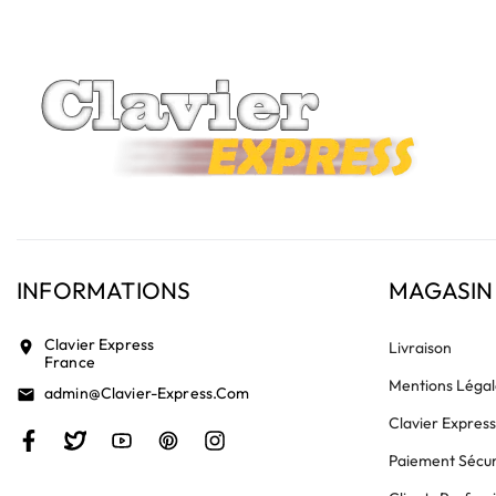
INFORMATIONS
MAGASIN
Clavier Express
location_on
Livraison
France
Mentions Légal
Admin@clavier-Express.com
email
Clavier Expres
Paiement Sécur