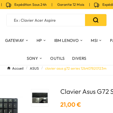
Expédition Sous 24h | Garantie 12 Mois |
Expéditio
GATEWAY
HP
IBM LENOVO
MSI
P
SONY
OUTILS
DIVERS
Accueil
ASUS
clavier asus g72 series 12b407820123m
Clavier Asus G72
21,00 €