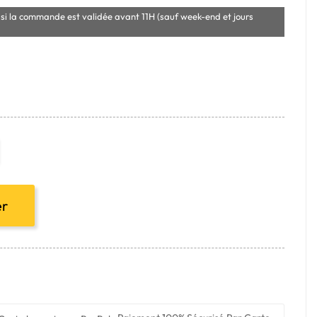
si la commande est validée avant 11H (sauf week-end et jours
er