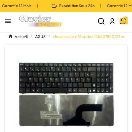
Garantie 12 Mois |
Expédition Sous 24h | Garantie 12 
0

Accueil
ASUS
clavier asus n51 series 12b407820123m