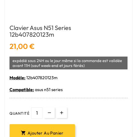
Clavier Asus N51 Series
12b407820123m
21,00 €
expédié sous 24H ou le jour même si la commande est validée
avant 11H (sauf week-end et jours fériés)
Modèle:
12b407820123m
Compatible:
asus n51 series
QUANTITÉ
Ajouter Au Panier
