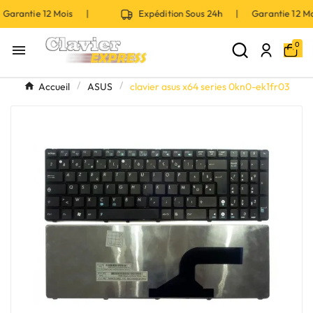
Garantie 12 Mois |
Expédition Sous 24h | Garantie 12 
0

Accueil
ASUS
clavier asus x64 series 0kn0-ek1fr03