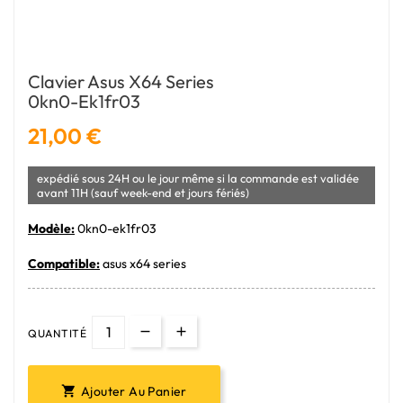
Clavier Asus X64 Series
0kn0-Ek1fr03
21,00 €
expédié sous 24H ou le jour même si la commande est validée
avant 11H (sauf week-end et jours fériés)
Modèle:
0kn0-ek1fr03
Compatible:
asus x64 series
QUANTITÉ
Ajouter Au Panier
