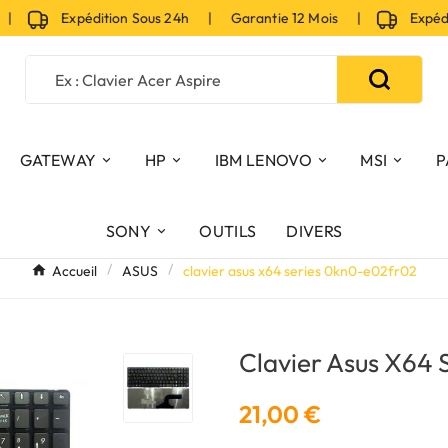
Expédition Sous 24h | Garantie 12 Mois |
Expéditio
GATEWAY
HP
IBM LENOVO
MSI
P
SONY
OUTILS
DIVERS
Accueil
ASUS
clavier asus x64 series 0kn0-e02fr02
Clavier Asus X64
21,00 €