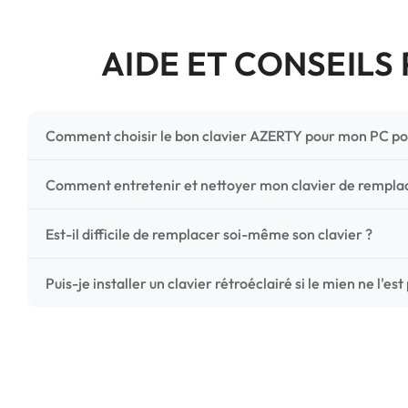
AIDE ET CONSEILS
Comment choisir le bon clavier AZERTY pour mon PC po
Pour ne pas vous tromper, vérifiez trois points critiques
Comment entretenir et nettoyer mon clavier de rempl
photos HD) et l'emplacement des fixations (vis ou clips) a
Un entretien régulier prolonge la vie de vos touches. Ut
Est-il difficile de remplacer soi-même son clavier ?
chiffon microfibre très légèrement humide. Évitez tout liqu
C'est une réparation accessible et très économique ! La
Puis-je installer un clavier rétroéclairé si le mien ne l'est
économisez les frais de main-d'œuvre tout en redonnant 
Le rétroéclairage nécessite un connecteur spécifique sur 
vérifiez la présence d'un petit connecteur libre dédié 