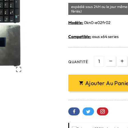
expédié sous 24H ou le jour même 
fériés)
Modèle:
0kn0-e02fr02
Compatible:
asus x64 series
QUANTITÉ

Ajouter Au Pani
