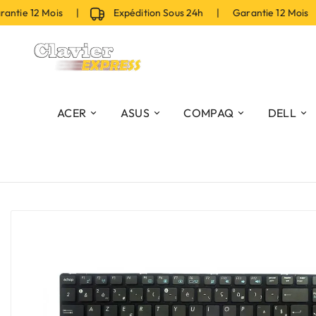
tie 12 Mois |
Expédition Sous 24h | Garantie 12 Mois |
ACER
ASUS
COMPAQ
DELL