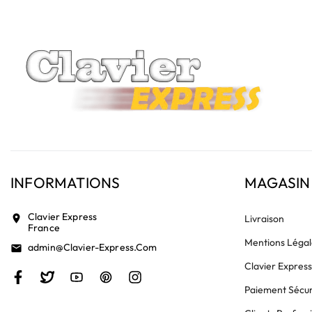
INFORMATIONS
MAGASIN
Clavier Express
location_on
Livraison
France
Mentions Légal
Admin@clavier-Express.com
email
Clavier Expres
Paiement Sécur