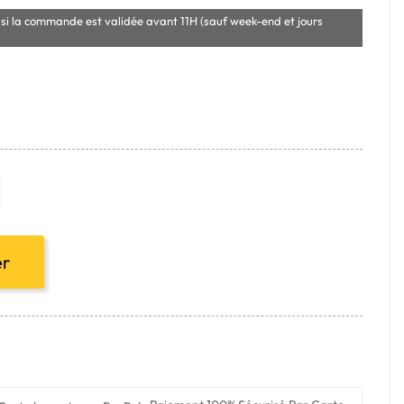
si la commande est validée avant 11H (sauf week-end et jours
er