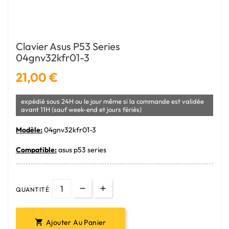
Clavier Asus P53 Series
04gnv32kfr01-3
21,00 €
expédié sous 24H ou le jour même si la commande est validée
avant 11H (sauf week-end et jours fériés)
Modèle:
04gnv32kfr01-3
Compatible:
asus p53 series
QUANTITÉ
Ajouter Au Panier
