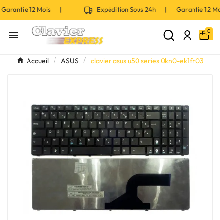
Garantie 12 Mois |
Expédition Sous 24h | Garantie 12 
0

Accueil
ASUS
clavier asus u50 series 0kn0-ek1fr03