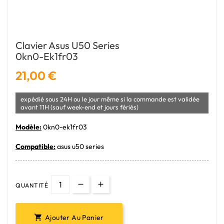
Clavier Asus U50 Series
0kn0-Ek1fr03
21,00 €
expédié sous 24H ou le jour même si la commande est validée
avant 11H (sauf week-end et jours fériés)
Modèle:
0kn0-ek1fr03
Compatible:
asus u50 series
QUANTITÉ
Ajouter Au Panier
