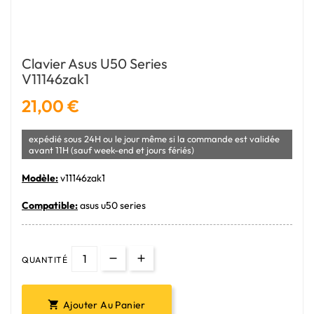
Clavier Asus U50 Series
V11146zak1
21,00 €
expédié sous 24H ou le jour même si la commande est validée
avant 11H (sauf week-end et jours fériés)
Modèle:
v11146zak1
Compatible:
asus u50 series
QUANTITÉ
Ajouter Au Panier
