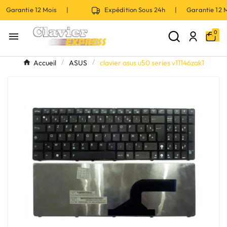
 Garantie 12 Mois |
Expédition Sous 24h | Garantie 12
0

Accueil
ASUS
clavier asus u50 series v11146zak1