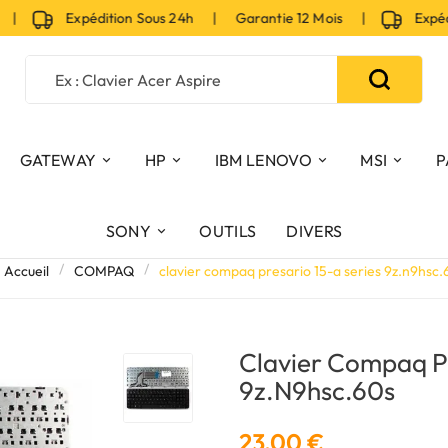
|
Expédition Sous 24h | Garantie 12 Mois |
Expéditi
GATEWAY
HP
IBM LENOVO
MSI
P
SONY
OUTILS
DIVERS
Accueil
COMPAQ
clavier compaq presario 15-a series 9z.n9hsc.
Clavier Compaq Pr
9z.n9hsc.60s
23,00 €