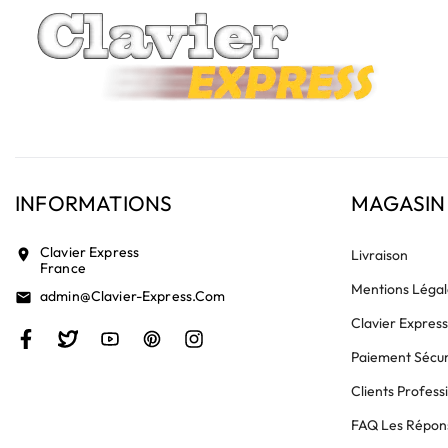
INFORMATIONS
MAGASIN
Clavier Express
location_on
Livraison
France
Mentions Légal
Admin@clavier-Express.com
email
Clavier Expres
Paiement Sécur
Clients Profess
FAQ Les Répons