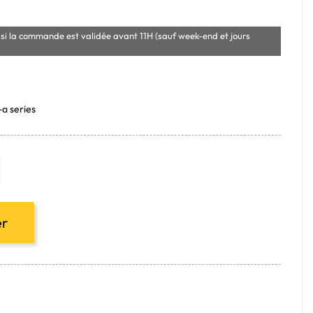
si la commande est validée avant 11H (sauf week-end et jours
a series
er