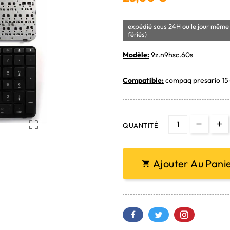
expédié sous 24H ou le jour même 
fériés)
Modèle:
9z.n9hsc.60s
Compatible:
compaq presario 15-

QUANTITÉ
Ajouter Au Pani
