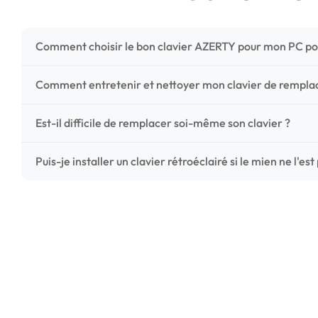
Comment choisir le bon clavier AZERTY pour mon PC po
Pour ne pas vous tromper, vérifiez trois points critiques
Comment entretenir et nettoyer mon clavier de rempl
photos HD) et l'emplacement des fixations (vis ou clips) a
Un entretien régulier prolonge la vie de vos touches. Ut
Est-il difficile de remplacer soi-même son clavier ?
chiffon microfibre très légèrement humide. Évitez tout liqu
C'est une réparation accessible et très économique ! La
Puis-je installer un clavier rétroéclairé si le mien ne l'est
économisez les frais de main-d'œuvre tout en redonnant 
Le rétroéclairage nécessite un connecteur spécifique sur 
vérifiez la présence d'un petit connecteur libre dédié 