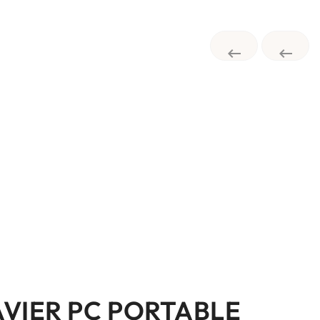


AVIER PC PORTABLE