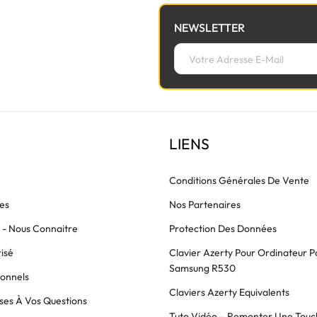
NEWSLETTER
LIENS
Conditions Générales De Vente
es
Nos Partenaires
s - Nous Connaitre
Protection Des Données
isé
Clavier Azerty Pour Ordinateur P
Samsung R530
ionnels
Claviers Azerty Equivalents
es À Vos Questions
Tuto Vidéo – Remonter Une Touc