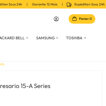
on Sous 24h | Garantie 12 Mois |
Expédition Sous 24h 
Panier:
0
ACKARD BELL
SAMSUNG
TOSHIBA
60s
esario 15-A Series