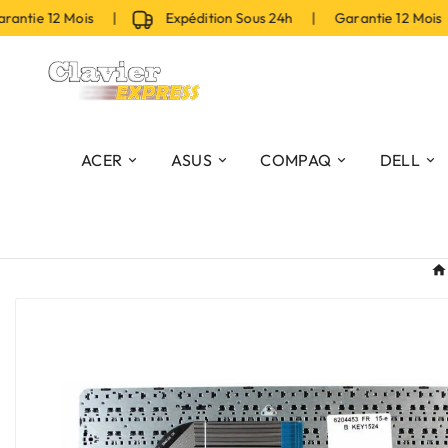
tie 12 Mois |
Expédition Sous 24h | Garantie 12 Mois 
ACER
ASUS
COMPAQ
DELL