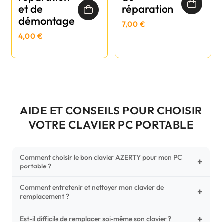
et de
réparation
démontage
7,00 €
4,00 €
AIDE ET CONSEILS POUR CHOISIR
VOTRE CLAVIER PC PORTABLE
Comment choisir le bon clavier AZERTY pour mon PC
+
portable ?
Comment entretenir et nettoyer mon clavier de
Pour ne pas vous tromper, vérifiez trois points critiques sur
+
remplacement ?
votre clavier d'origine : la disposition (AZERTY Français), la
forme de la nappe de connexion (comparez avec nos
+
Un entretien régulier prolonge la vie de vos touches.
Est-il difficile de remplacer soi-même son clavier ?
photos HD) et l'emplacement des fixations (vis ou clips) au