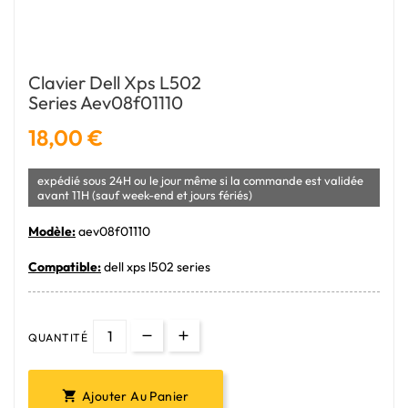
Clavier Dell Xps L502
Series Aev08f01110
18,00 €
expédié sous 24H ou le jour même si la commande est validée
avant 11H (sauf week-end et jours fériés)
Modèle:
aev08f01110
Compatible:
dell xps l502 series
QUANTITÉ
Ajouter Au Panier
