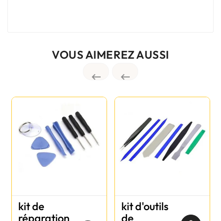
VOUS AIMEREZ AUSSI


kit de
kit d'outils
réparation
de