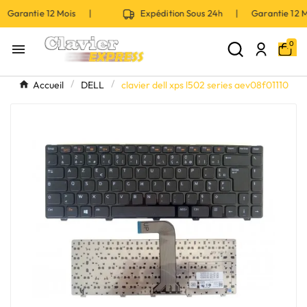
 Garantie 12 Mois |
Expédition Sous 24h | Garantie 12
0

Accueil
DELL
clavier dell xps l502 series aev08f01110