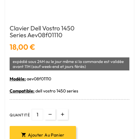
Clavier Dell Vostro 1450
Series Aev08f01110
18,00 €
expédié sous 24H ou le jour même si la commande est validée
avant 11H (sauf week-end et jours fériés)
Modèle:
aev08f01110
Compatible:
dell vostro 1450 series
QUANTITÉ
Ajouter Au Panier
