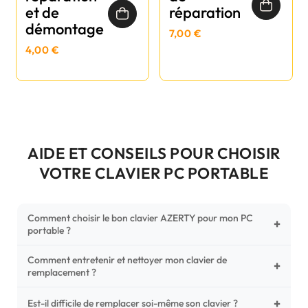
et de
réparation
démontage
7,00 €
4,00 €
AIDE ET CONSEILS POUR CHOISIR
VOTRE CLAVIER PC PORTABLE
Comment choisir le bon clavier AZERTY pour mon PC
+
portable ?
Comment entretenir et nettoyer mon clavier de
Pour ne pas vous tromper, vérifiez trois points critiques sur
+
remplacement ?
votre clavier d'origine : la disposition (AZERTY Français), la
forme de la nappe de connexion (comparez avec nos
+
Un entretien régulier prolonge la vie de vos touches.
Est-il difficile de remplacer soi-même son clavier ?
photos HD) et l'emplacement des fixations (vis ou clips) au