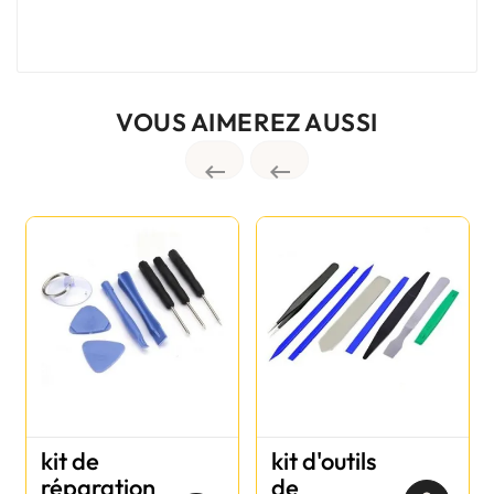
VOUS AIMEREZ AUSSI


kit de
kit d'outils
réparation
de