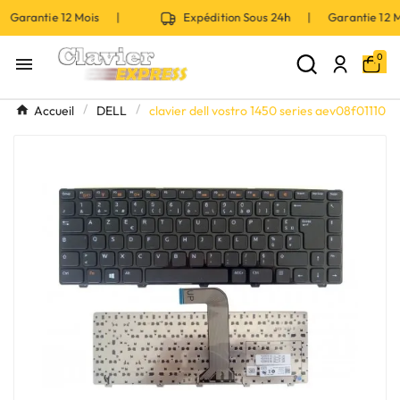
 Garantie 12 Mois |
Expédition Sous 24h | Garantie 12
0

Accueil
DELL
clavier dell vostro 1450 series aev08f01110