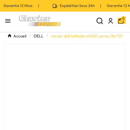
 Garantie 12 Mois |
Expédition Sous 24h | Garantie 12
0

Accueil
DELL
clavier dell latitude e4300 series 0kr737