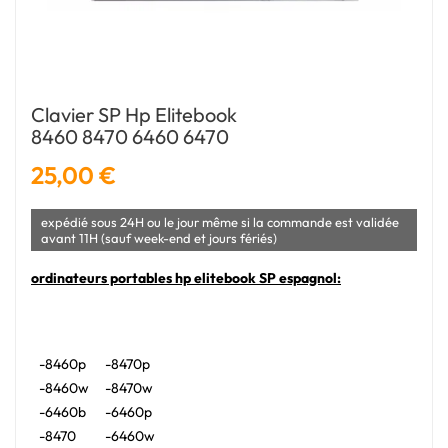
Clavier SP Hp Elitebook
8460 8470 6460 6470
25,00 €
expédié sous 24H ou le jour même si la commande est validée
avant 11H (sauf week-end et jours fériés)
ordinateurs portables hp elitebook SP espagnol:
-8460p
-8470p
-8460w
-8470w
-6460b
-6460p
-8470
-6460w