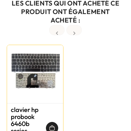
LES CLIENTS QUI ONT ACHETÉ CE
PRODUIT ONT ÉGALEMENT
ACHETÉ :


clavier hp
probook
6460b
series