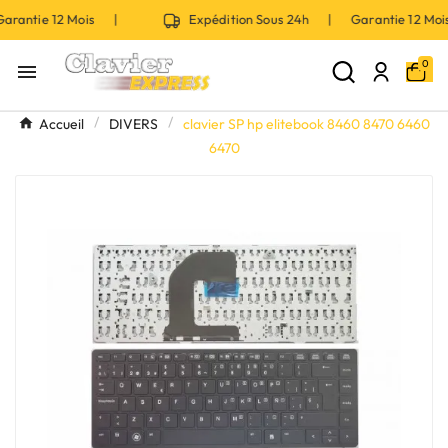
antie 12 Mois |
Expédition Sous 24h | Garantie 12 Moi
0

Accueil
DIVERS
clavier SP hp elitebook 8460 8470 6460
6470