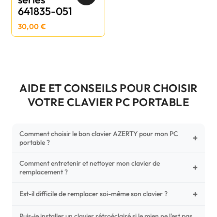
641835-051
30,00 €
AIDE ET CONSEILS POUR CHOISIR
VOTRE CLAVIER PC PORTABLE
Comment choisir le bon clavier AZERTY pour mon PC
+
portable ?
Comment entretenir et nettoyer mon clavier de
Pour ne pas vous tromper, vérifiez trois points critiques sur
+
remplacement ?
votre clavier d'origine : la disposition (AZERTY Français), la
forme de la nappe de connexion (comparez avec nos
+
Un entretien régulier prolonge la vie de vos touches.
Est-il difficile de remplacer soi-même son clavier ?
photos HD) et l'emplacement des fixations (vis ou clips) au
Utilisez une bombe à air comprimé pour chasser les
dos du châssis.
poussières sous les mécanismes. Pour le nettoyage,
Puis-je installer un clavier rétroéclairé si le mien ne l'est pas
C'est une réparation accessible et très économique ! La