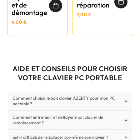
et de
réparation
démontage
7,00 €
4,00 €
AIDE ET CONSEILS POUR CHOISIR
VOTRE CLAVIER PC PORTABLE
Comment choisir le bon clavier AZERTY pour mon PC
+
portable ?
Comment entretenir et nettoyer mon clavier de
Pour ne pas vous tromper, vérifiez trois points critiques sur
+
remplacement ?
votre clavier d'origine : la disposition (AZERTY Français), la
forme de la nappe de connexion (comparez avec nos
+
Un entretien régulier prolonge la vie de vos touches.
Est-il difficile de remplacer soi-même son clavier ?
photos HD) et l'emplacement des fixations (vis ou clips) au