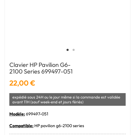
Clavier HP Pavilion G6-
2100 Series 699497-051
22,00 €
expédié sous 24H ou le jour même si la commande est validée
avant 11H (sauf week-end et jours fériés)
Modèle:
699497-051
Compatible:
HP pavilion g6-2100 series