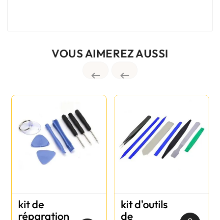
VOUS AIMEREZ AUSSI


kit de
kit d'outils
réparation
de