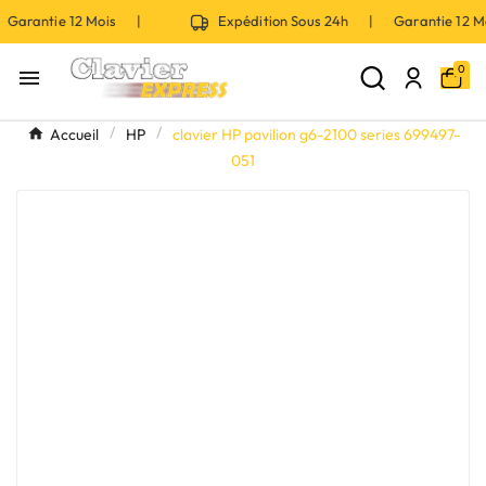
Garantie 12 Mois |
Expédition Sous 24h | Garantie 12 
0

Accueil
HP
clavier HP pavilion g6-2100 series 699497-
051