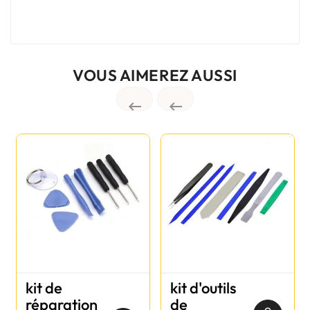
VOUS AIMEREZ AUSSI


kit de
kit d'outils
réparation
de