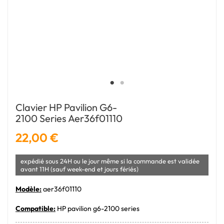
Clavier HP Pavilion G6-
2100 Series Aer36f01110
22,00 €
expédié sous 24H ou le jour même si la commande est validée
avant 11H (sauf week-end et jours fériés)
Modèle:
aer36f01110
Compatible:
HP pavilion g6-2100 series