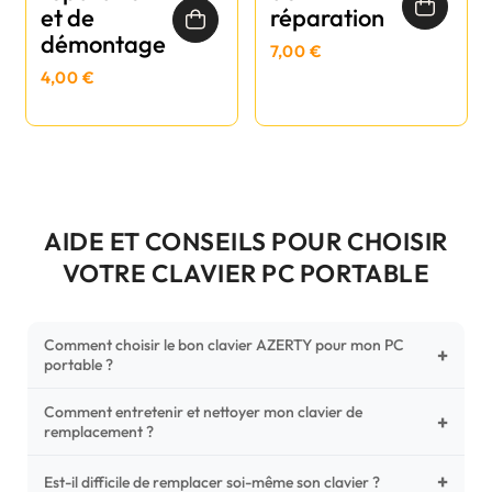
et de
réparation
démontage
7,00 €
4,00 €
AIDE ET CONSEILS POUR CHOISIR
VOTRE CLAVIER PC PORTABLE
Comment choisir le bon clavier AZERTY pour mon PC
+
portable ?
Comment entretenir et nettoyer mon clavier de
Pour ne pas vous tromper, vérifiez trois points critiques sur
+
remplacement ?
votre clavier d'origine : la disposition (AZERTY Français), la
forme de la nappe de connexion (comparez avec nos
+
Un entretien régulier prolonge la vie de vos touches.
Est-il difficile de remplacer soi-même son clavier ?
photos HD) et l'emplacement des fixations (vis ou clips) au