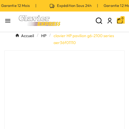
Garantie 12 Mois |
Expédition Sous 24h | Garantie 12 
0

Accueil
HP
clavier HP pavilion g6-2100 series
aer36f01110