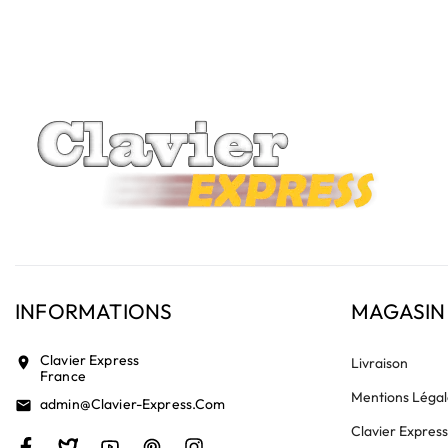
vérifiez la présence d'un petit connecteur libre dédié 
INFORMATIONS
MAGASIN
Clavier Express
location_on
Livraison
France
Mentions Légal
Admin@clavier-Express.com
email
Clavier Expres