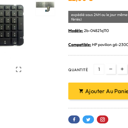
expédié sous 24H ou le jour même 
fériés)
Modèle:
2b-04821q110
Compatible:
HP pavilion g6-2300

QUANTITÉ
Ajouter Au Pani
