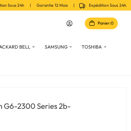
n Sous 24h | Garantie 12 Mois |
Expédition Sous 24h |
Panier:
0
ACKARD BELL
SAMSUNG
TOSHIBA
on G6-2300 Series 2b-