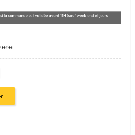
si la commande est validée avant 11H (sauf week-end et jours
 series
er