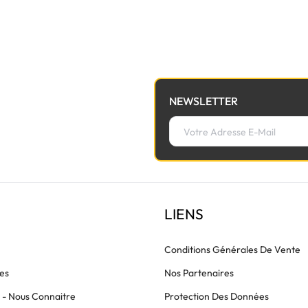
à la nappe de lumière avant de commander.
NEWSLETTER
LIENS
Conditions Générales De Vente
es
Nos Partenaires
s - Nous Connaitre
Protection Des Données