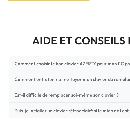
AIDE ET CONSEILS
Comment choisir le bon clavier AZERTY pour mon PC po
Pour ne pas vous tromper, vérifiez trois points critiques
Comment entretenir et nettoyer mon clavier de rempl
photos HD) et l'emplacement des fixations (vis ou clips) a
Un entretien régulier prolonge la vie de vos touches. Ut
Est-il difficile de remplacer soi-même son clavier ?
chiffon microfibre très légèrement humide. Évitez tout liqu
C'est une réparation accessible et très économique ! La
Puis-je installer un clavier rétroéclairé si le mien ne l'est
économisez les frais de main-d'œuvre tout en redonnant 
Le rétroéclairage nécessite un connecteur spécifique sur 