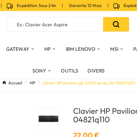
Expédition Sous 24h | Garantie 12 Mois |
Expéditio
GATEWAY
HP
IBM LENOVO
MSI
P
SONY
OUTILS
DIVERS
Accueil
HP
clavier HP pavilion g6-2300 series 2b-04821q110
Clavier HP Pavili
04821q110
22,00 €