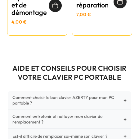
et de
réparation
démontage
7,00 €
4,00 €
AIDE ET CONSEILS POUR CHOISIR
VOTRE CLAVIER PC PORTABLE
Comment choisir le bon clavier AZERTY pour mon PC
+
portable ?
Comment entretenir et nettoyer mon clavier de
Pour ne pas vous tromper, vérifiez trois points critiques sur
+
remplacement ?
votre clavier d'origine : la disposition (AZERTY Français), la
forme de la nappe de connexion (comparez avec nos
+
Un entretien régulier prolonge la vie de vos touches.
Est-il difficile de remplacer soi-même son clavier ?
photos HD) et l'emplacement des fixations (vis ou clips) au