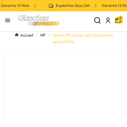
Garantie 12 Mois |
Expédition Sous 24h | Garantie 12 
0

Accueil
HP
clavier HP pavilion g6-2300 series
aer36f01110