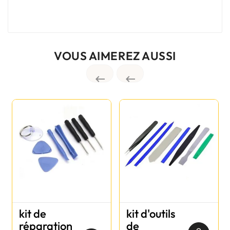
VOUS AIMEREZ AUSSI


kit de
kit d'outils
réparation
de