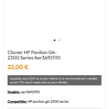
Clavier HP Pavilion G6-
2300 Series Aer36f01110
22,00 €
expédié sous 24H ou le jour même si la commande est validée
avant 11H (sauf week-end et jours fériés)
Modèle:
aer36f01110
Compatible:
HP pavilion g6-2300 series