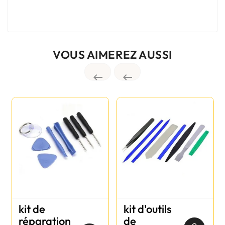
VOUS AIMEREZ AUSSI


kit de
kit d'outils
réparation
de