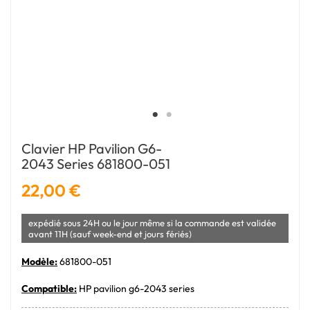
Clavier HP Pavilion G6-
2043 Series 681800-051
22,00 €
expédié sous 24H ou le jour même si la commande est validée
avant 11H (sauf week-end et jours fériés)
Modèle:
681800-051
Compatible:
HP pavilion g6-2043 series