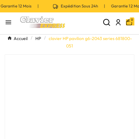
Garantie 12 Mois |
Expédition Sous 24h | Garantie 12 
0

Accueil
HP
clavier HP pavilion g6-2043 series 681800-
051