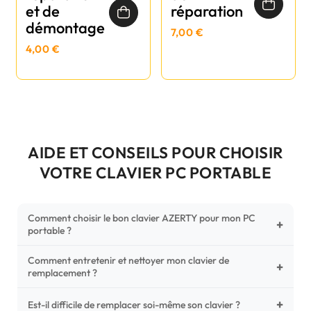
et de
réparation
démontage
7,00 €
4,00 €
AIDE ET CONSEILS POUR CHOISIR
VOTRE CLAVIER PC PORTABLE
Comment choisir le bon clavier AZERTY pour mon PC
+
portable ?
Comment entretenir et nettoyer mon clavier de
Pour ne pas vous tromper, vérifiez trois points critiques sur
+
remplacement ?
votre clavier d'origine : la disposition (AZERTY Français), la
forme de la nappe de connexion (comparez avec nos
+
Un entretien régulier prolonge la vie de vos touches.
Est-il difficile de remplacer soi-même son clavier ?
photos HD) et l'emplacement des fixations (vis ou clips) au