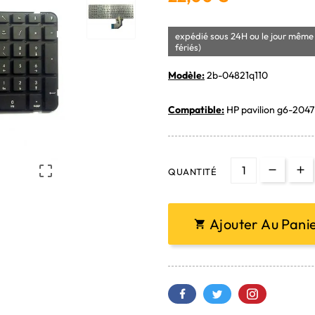
expédié sous 24H ou le jour même 
fériés)
Modèle:
2b-04821q110
Compatible:
HP pavilion g6-2047

QUANTITÉ
Ajouter Au Pani
