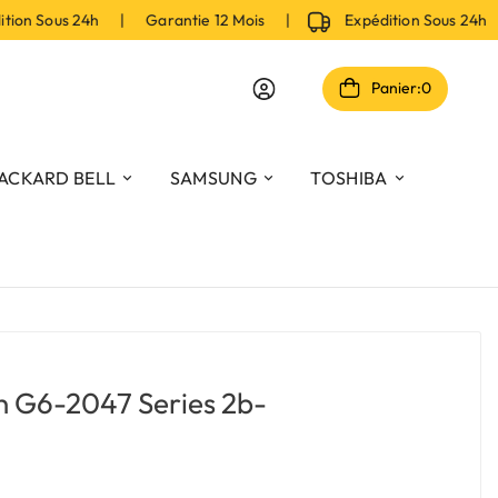
on Sous 24h | Garantie 12 Mois |
Expédition Sous 24h 
Panier:
0
ACKARD BELL
SAMSUNG
TOSHIBA
on G6-2047 Series 2b-