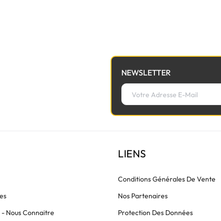
à la nappe de lumière avant de commander.
NEWSLETTER
LIENS
Conditions Générales De Vente
es
Nos Partenaires
s - Nous Connaitre
Protection Des Données