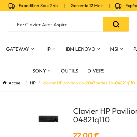
|
Expédition Sous 24h | Garantie 12 Mois |
Expéditi
GATEWAY
HP
IBM LENOVO
MSI
P
SONY
OUTILS
DIVERS
Accueil
HP
clavier HP pavilion g6-2047 series 2b-04821q110
Clavier HP Pavili
04821q110
22,00 €