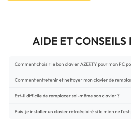
AIDE ET CONSEILS
Comment choisir le bon clavier AZERTY pour mon PC po
Pour ne pas vous tromper, vérifiez trois points critiques
Comment entretenir et nettoyer mon clavier de rempl
photos HD) et l'emplacement des fixations (vis ou clips) a
Un entretien régulier prolonge la vie de vos touches. Ut
Est-il difficile de remplacer soi-même son clavier ?
chiffon microfibre très légèrement humide. Évitez tout liqu
C'est une réparation accessible et très économique ! La
Puis-je installer un clavier rétroéclairé si le mien ne l'est
économisez les frais de main-d'œuvre tout en redonnant 
Le rétroéclairage nécessite un connecteur spécifique sur 