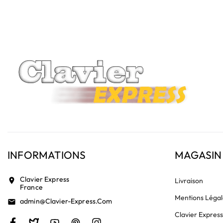
vérifiez la présence d'un petit connecteur libre dédié 
INFORMATIONS
MAGASIN
Clavier Express
location_on
Livraison
France
Mentions Légal
Admin@clavier-Express.com
email
Clavier Expres