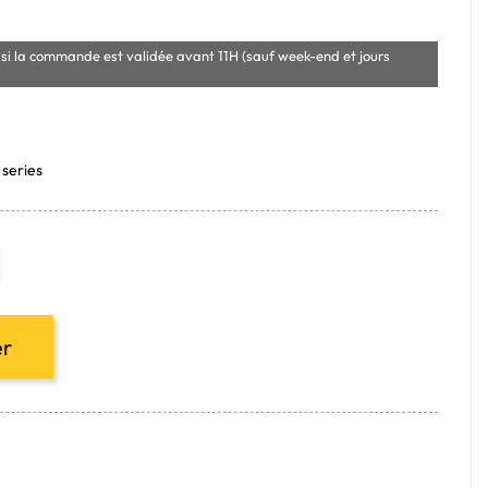
si la commande est validée avant 11H (sauf week-end et jours
 series
er