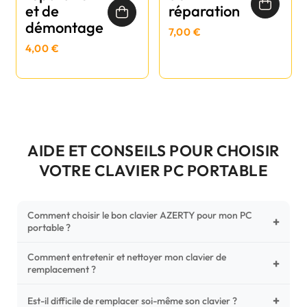
et de
réparation
démontage
7,00 €
4,00 €
AIDE ET CONSEILS POUR CHOISIR
VOTRE CLAVIER PC PORTABLE
Comment choisir le bon clavier AZERTY pour mon PC
+
portable ?
Comment entretenir et nettoyer mon clavier de
Pour ne pas vous tromper, vérifiez trois points critiques sur
+
remplacement ?
votre clavier d'origine : la disposition (AZERTY Français), la
forme de la nappe de connexion (comparez avec nos
+
Un entretien régulier prolonge la vie de vos touches.
Est-il difficile de remplacer soi-même son clavier ?
photos HD) et l'emplacement des fixations (vis ou clips) au