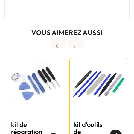
VOUS AIMEREZ AUSSI


kit de
kit d'outils
réparation
de