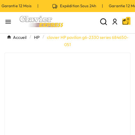
Garantie 12 Mois |
Expédition Sous 24h | Garantie 12 
0

Accueil
HP
clavier HP pavilion g6-2330 series 684650-
051