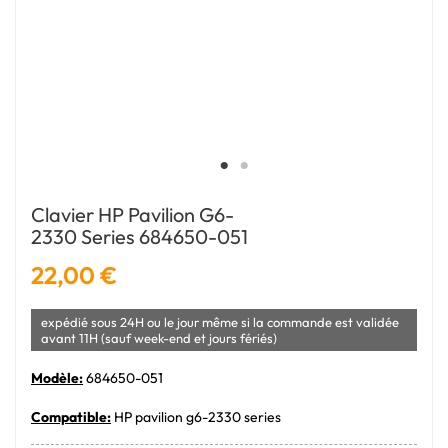
Clavier HP Pavilion G6-
2330 Series 684650-051
22,00 €
expédié sous 24H ou le jour même si la commande est validée
avant 11H (sauf week-end et jours fériés)
Modèle:
684650-051
Compatible:
HP pavilion g6-2330 series