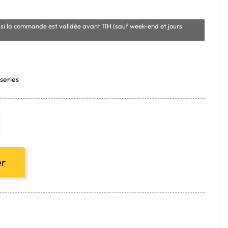
si la commande est validée avant 11H (sauf week-end et jours
series
er