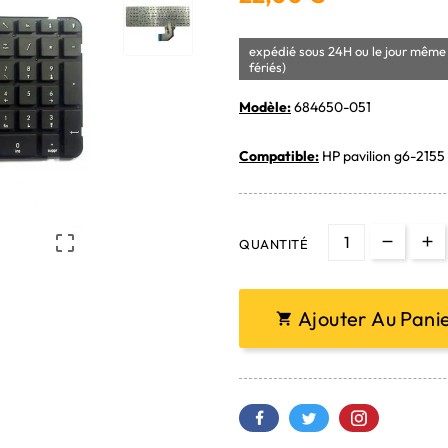
expédié sous 24H ou le jour même 
fériés)
Modèle:
684650-051
Compatible:
HP pavilion g6-2155 

QUANTITÉ
Ajouter Au Pani
