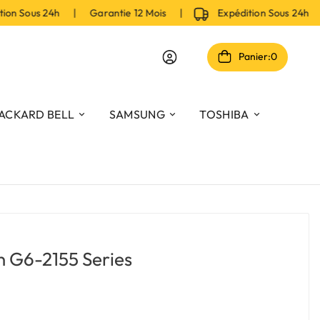
n Sous 24h | Garantie 12 Mois |
Expédition Sous 24h | 
Panier:
0
ACKARD BELL
SAMSUNG
TOSHIBA
n G6-2155 Series