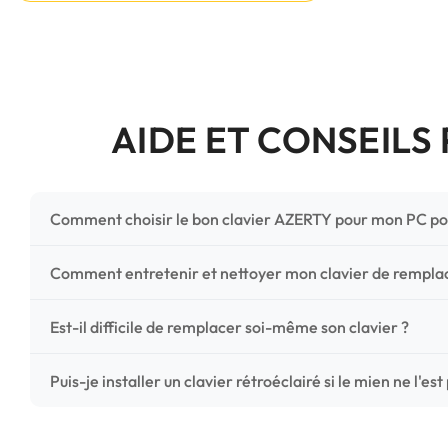
AIDE ET CONSEILS
Comment choisir le bon clavier AZERTY pour mon PC po
Pour ne pas vous tromper, vérifiez trois points critiques
Comment entretenir et nettoyer mon clavier de rempl
photos HD) et l'emplacement des fixations (vis ou clips) a
Un entretien régulier prolonge la vie de vos touches. Ut
Est-il difficile de remplacer soi-même son clavier ?
chiffon microfibre très légèrement humide. Évitez tout liqu
C'est une réparation accessible et très économique ! La
Puis-je installer un clavier rétroéclairé si le mien ne l'est
économisez les frais de main-d'œuvre tout en redonnant 
Le rétroéclairage nécessite un connecteur spécifique sur 