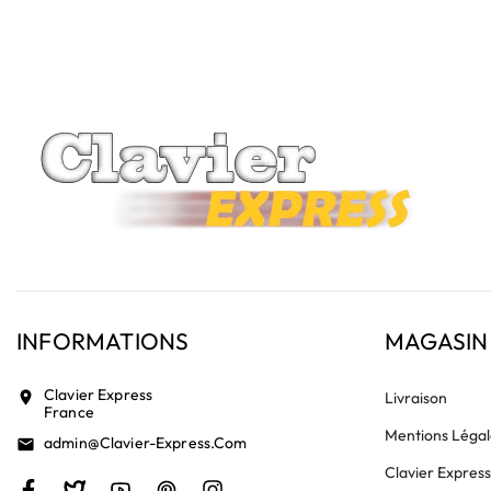
vérifiez la présence d'un petit connecteur libre dédié 
INFORMATIONS
MAGASIN
Clavier Express
location_on
Livraison
France
Mentions Légal
Admin@clavier-Express.com
email
Clavier Expres