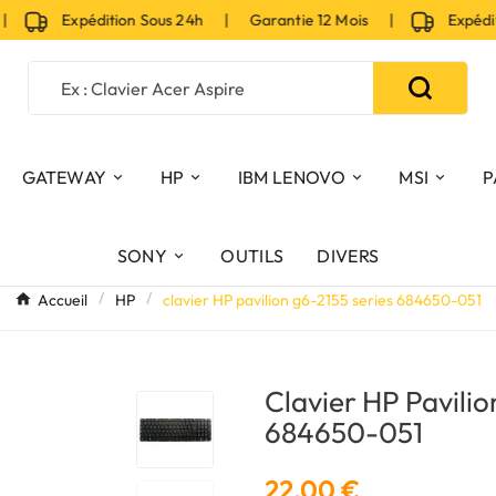
Expédition Sous 24h | Garantie 12 Mois |
Expéditio
GATEWAY
HP
IBM LENOVO
MSI
P
SONY
OUTILS
DIVERS
Accueil
HP
clavier HP pavilion g6-2155 series 684650-051
Clavier HP Pavilio
684650-051
22,00 €