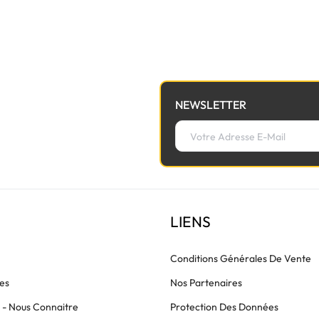
à la nappe de lumière avant de commander.
NEWSLETTER
LIENS
Conditions Générales De Vente
es
Nos Partenaires
s - Nous Connaitre
Protection Des Données