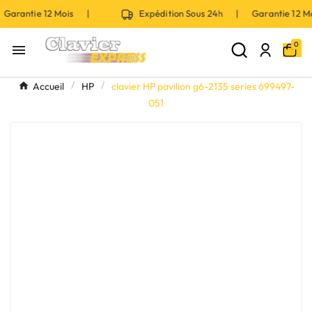
Garantie 12 Mois |
Expédition Sous 24h | Garantie 12 
0

Accueil
HP
clavier HP pavilion g6-2135 series 699497-
051