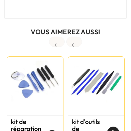
VOUS AIMEREZ AUSSI


kit de
kit d'outils
réparation
de