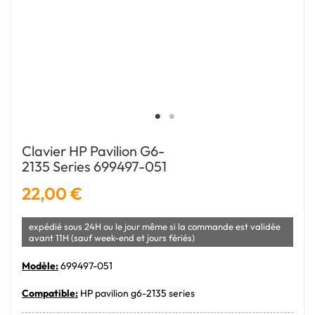
Clavier HP Pavilion G6-
2135 Series 699497-051
22,00 €
expédié sous 24H ou le jour même si la commande est validée
avant 11H (sauf week-end et jours fériés)
Modèle:
699497-051
Compatible:
HP pavilion g6-2135 series