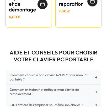
et de
réparation
démontage
7,00 €
4,00 €
AIDE ET CONSEILS POUR CHOISIR
VOTRE CLAVIER PC PORTABLE
Comment choisir le bon clavier AZERTY pour mon PC
+
portable ?
Comment entretenir et nettoyer mon clavier de
Pour ne pas vous tromper, vérifiez trois points critiques sur
+
remplacement ?
votre clavier d'origine : la disposition (AZERTY Français), la
forme de la nappe de connexion (comparez avec nos
+
Un entretien régulier prolonge la vie de vos touches.
Est-il difficile de remplacer soi-même son clavier ?
photos HD) et l'emplacement des fixations (vis ou clips) au