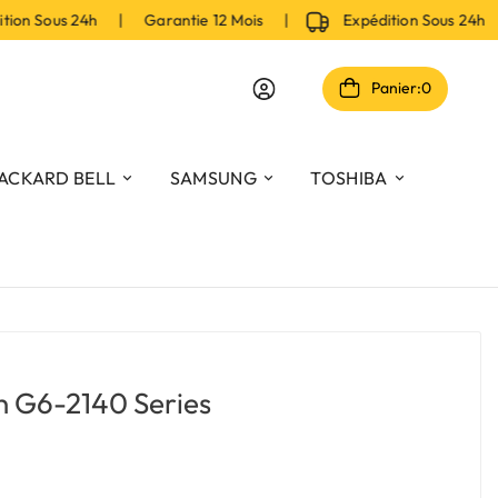
on Sous 24h | Garantie 12 Mois |
Expédition Sous 24h |
Panier:
0
ACKARD BELL
SAMSUNG
TOSHIBA
on G6-2140 Series