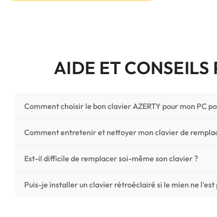
AIDE ET CONSEILS
Comment choisir le bon clavier AZERTY pour mon PC po
Pour ne pas vous tromper, vérifiez trois points critiques
Comment entretenir et nettoyer mon clavier de rempl
photos HD) et l'emplacement des fixations (vis ou clips) a
Un entretien régulier prolonge la vie de vos touches. Ut
Est-il difficile de remplacer soi-même son clavier ?
chiffon microfibre très légèrement humide. Évitez tout liqu
C'est une réparation accessible et très économique ! La
Puis-je installer un clavier rétroéclairé si le mien ne l'est
économisez les frais de main-d'œuvre tout en redonnant 
Le rétroéclairage nécessite un connecteur spécifique sur 