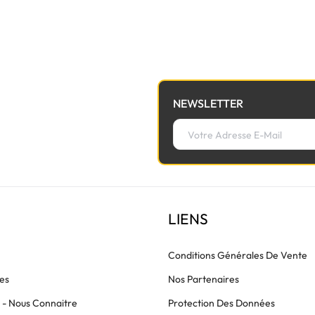
à la nappe de lumière avant de commander.
NEWSLETTER
LIENS
Conditions Générales De Vente
es
Nos Partenaires
s - Nous Connaitre
Protection Des Données