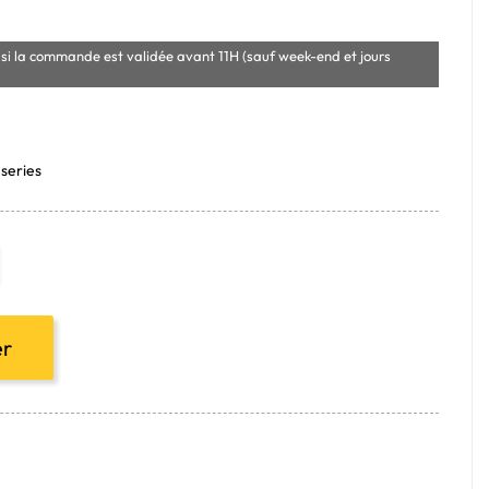
si la commande est validée avant 11H (sauf week-end et jours
series
er