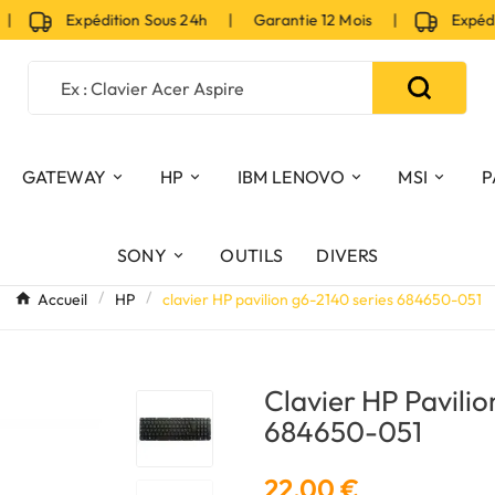
|
Expédition Sous 24h | Garantie 12 Mois |
Expéditi
GATEWAY
HP
IBM LENOVO
MSI
P
SONY
OUTILS
DIVERS
Accueil
HP
clavier HP pavilion g6-2140 series 684650-051
Clavier HP Pavili
684650-051
22,00 €