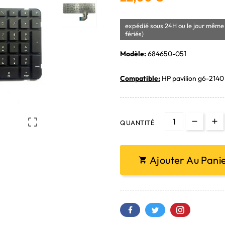
expédié sous 24H ou le jour même 
fériés)
Modèle:
684650-051
Compatible:
HP pavilion g6-2140 

QUANTITÉ
Ajouter Au Pani
