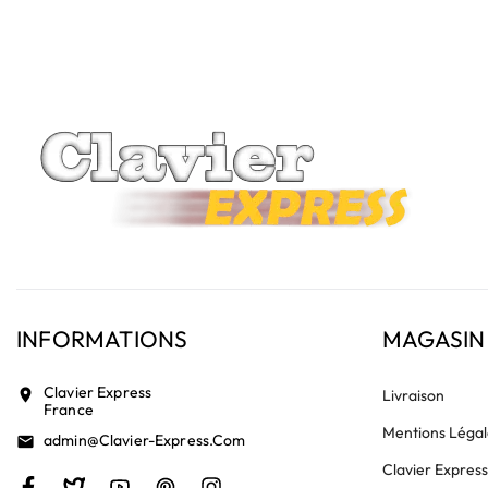
vérifiez la présence d'un petit connecteur libre dédié 
INFORMATIONS
MAGASIN
Clavier Express
location_on
Livraison
France
Mentions Légal
Admin@clavier-Express.com
email
Clavier Expres