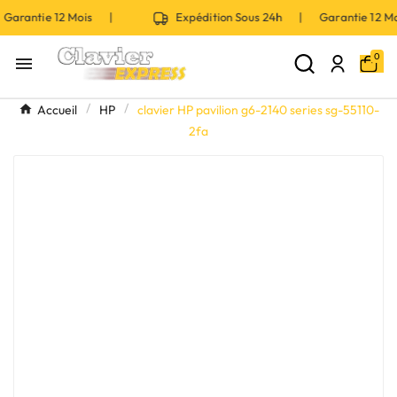
Garantie 12 Mois |
Expédition Sous 24h | Garantie 12 
0

Accueil
HP
clavier HP pavilion g6-2140 series sg-55110-
2fa