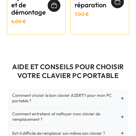
et de
réparation
démontage
7,00 €
4,00 €
AIDE ET CONSEILS POUR CHOISIR
VOTRE CLAVIER PC PORTABLE
Comment choisir le bon clavier AZERTY pour mon PC
+
portable ?
Comment entretenir et nettoyer mon clavier de
Pour ne pas vous tromper, vérifiez trois points critiques sur
+
remplacement ?
votre clavier d'origine : la disposition (AZERTY Français), la
forme de la nappe de connexion (comparez avec nos
+
Un entretien régulier prolonge la vie de vos touches.
Est-il difficile de remplacer soi-même son clavier ?
photos HD) et l'emplacement des fixations (vis ou clips) au