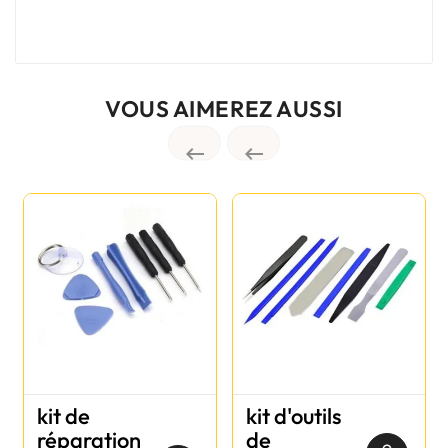
VOUS AIMEREZ AUSSI


kit de
kit d'outils
réparation
de