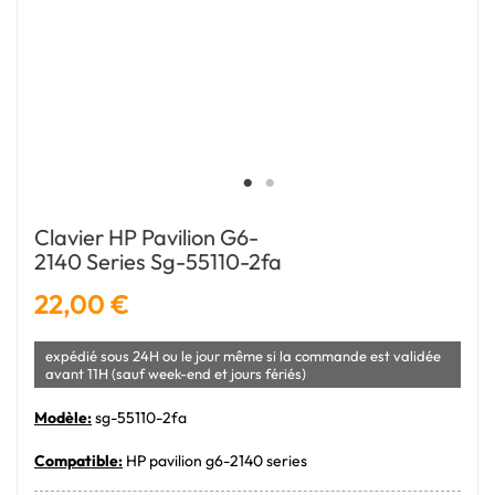
Clavier HP Pavilion G6-
2140 Series Sg-55110-2fa
22,00 €
expédié sous 24H ou le jour même si la commande est validée
avant 11H (sauf week-end et jours fériés)
Modèle:
sg-55110-2fa
Compatible:
HP pavilion g6-2140 series