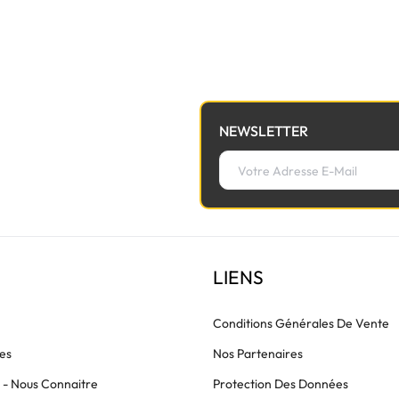
à la nappe de lumière avant de commander.
NEWSLETTER
LIENS
Conditions Générales De Vente
es
Nos Partenaires
s - Nous Connaitre
Protection Des Données