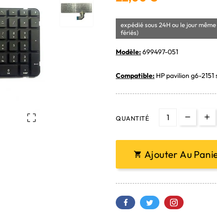
expédié sous 24H ou le jour même 
fériés)
Modèle:
699497-051
Compatible:
HP pavilion g6-2151 

QUANTITÉ
Ajouter Au Pani
