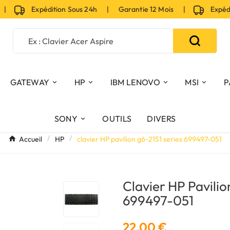
Expédition Sous 24h | Garantie 12 Mois |
Expéditio
GATEWAY
HP
IBM LENOVO
MSI
P
SONY
OUTILS
DIVERS
Accueil
HP
clavier HP pavilion g6-2151 series 699497-051
Clavier HP Pavilio
699497-051
22,00 €