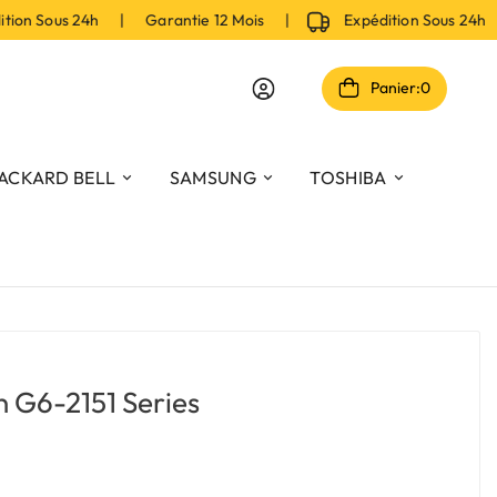
n Sous 24h | Garantie 12 Mois |
Expédition Sous 24h |
Panier:
0
ACKARD BELL
SAMSUNG
TOSHIBA
n G6-2151 Series