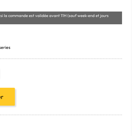
si la commande est validée avant 11H (sauf week-end et jours
series
er