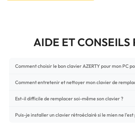
AIDE ET CONSEILS
Comment choisir le bon clavier AZERTY pour mon PC po
Pour ne pas vous tromper, vérifiez trois points critiques
Comment entretenir et nettoyer mon clavier de rempl
photos HD) et l'emplacement des fixations (vis ou clips) a
Un entretien régulier prolonge la vie de vos touches. Ut
Est-il difficile de remplacer soi-même son clavier ?
chiffon microfibre très légèrement humide. Évitez tout liqu
C'est une réparation accessible et très économique ! La
Puis-je installer un clavier rétroéclairé si le mien ne l'est
économisez les frais de main-d'œuvre tout en redonnant 
Le rétroéclairage nécessite un connecteur spécifique sur 