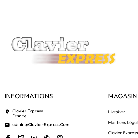
vérifiez la présence d'un petit connecteur libre dédié 
INFORMATIONS
MAGASIN
Clavier Express
location_on
Livraison
France
Mentions Légal
Admin@clavier-Express.com
email
Clavier Expres